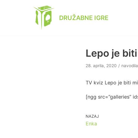
Skoči
na
DRUŽABNE IGRE
vsebino
Lepo je biti
28. aprila, 2020
navodila
TV kviz Lepo je biti mi
[ngg src=”galleries” i
NAZAJ
Enka