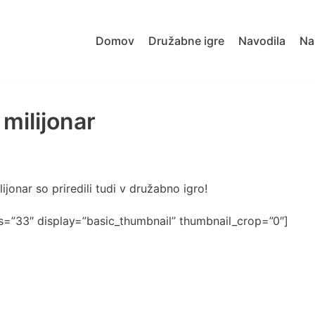
Domov
Družabne igre
Navodila
Na
 milijonar
lijonar so priredili tudi v družabno igro!
ds=”33″ display=”basic_thumbnail” thumbnail_crop=”0″]