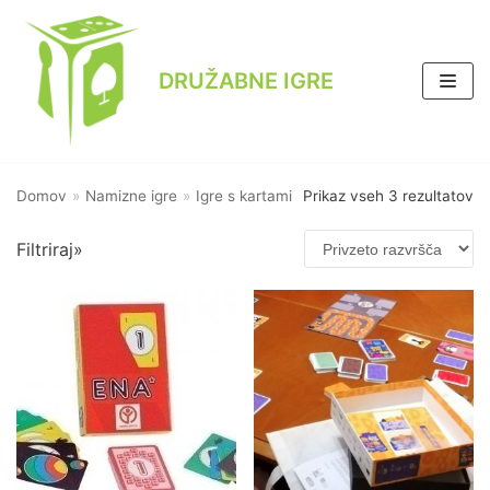
Skoči
na
DRUŽABNE IGRE
vsebino
Kategorije iger
Domov
»
Namizne igre
»
Igre s kartami
Prikaz vseh 3 rezultatov
Tekmovalne igre
Igre za zunaj
Filtriraj»
Namizne igre
Igre s kartami
Didaktične igre
Igre s kockami
Igre s kartami
Ostalo